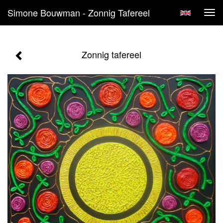
Simone Bouwman - Zonnig Tafereel
Tog
navi
Zonnig tafereel